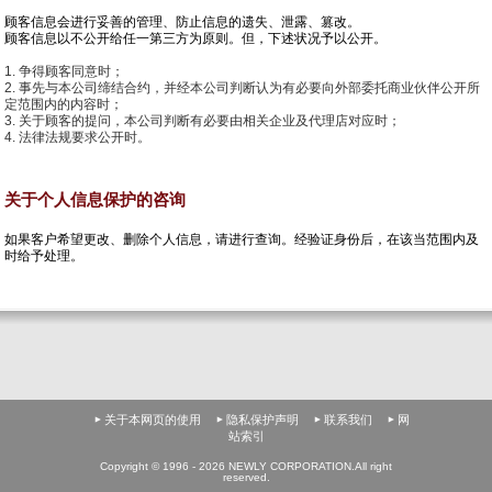
顾客信息会进行妥善的管理、防止信息的遗失、泄露、篡改。
顾客信息以不公开给任一第三方为原则。但，下述状况予以公开。
争得顾客同意时；
事先与本公司缔结合约，并经本公司判断认为有必要向外部委托商业伙伴公开所
定范围内的内容时；
关于顾客的提问，本公司判断有必要由相关企业及代理店对应时；
法律法规要求公开时。
关于个人信息保护的咨询
如果客户希望更改、删除个人信息，请进行查询。经验证身份后，在该当范围内及
时给予处理。
关于本网页的使用
隐私保护声明
联系我们
网
站索引
Copyright © 1996 - 2026 NEWLY CORPORATION.All right
reserved.